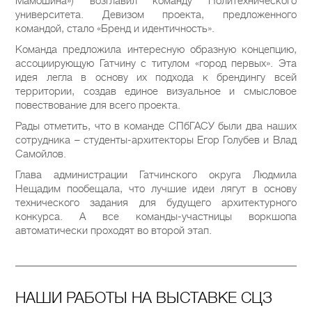
Мамошина») возглавил команду Политехнического
университета. Девизом проекта, предложенного
командой, стало «Бренд и идентичность».
Команда предложила интересную образную концепцию,
ассоциирующую Гатчину с титулом «город первых». Эта
идея легла в основу их подхода к брендингу всей
территории, создав единое визуальное и смысловое
повествование для всего проекта.
Рады отметить, что в команде СПбГАСУ были два наших
сотрудника – студенты-архитекторы Егор Голубев и Влад
Самойлов.
Глава администрации Гатчинского округа Людмила
Нещадим пообещала, что лучшие идеи лягут в основу
технического задания для будущего архитектурного
конкурса. А все команды-участницы воркшопа
автоматически проходят во второй этап.
НАШИ РАБОТЫ НА ВЫСТАВКЕ СЦЗ