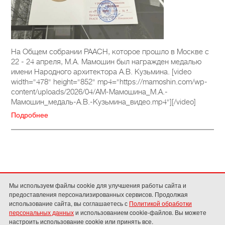
На Общем собрании РААСН, которое прошло в Москве с
22 - 24 апреля, М.А. Мамошин был награжден медалью
имени Народного архитектора А.В. Кузьмина. [video
width="478" height="852" mp4="https://mamoshin.com/wp-
content/uploads/2026/04/АМ-Мамошина_М.А.-
Мамошин_медаль-А.В.-Кузьмина_видео.mp4"][/video]
Подробнее
Мы используем файлы cookie для улучшения работы сайта и
предоставления персонализированных сервисов. Продолжая
использование сайта, вы соглашаетесь с
Политикой обработки
персональных данных
и использованием cookie-файлов. Вы можете
САНКТ-ПЕТЕРБУРГ
тел.: (812) 571-3479; (812) 315-8501;
настроить использование cookie или принять все.