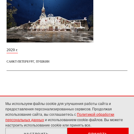
2020 г.
САНКТ-ПЕТЕРБУРГ, ПУШКИН
Мы используем файлы cookie для улучшения работы сайта и
предоставления персонализированных сервисов. Продолжая
использование сайта, вы соглашаетесь с
Политикой обработки
персональных данных
и использованием cookie-файлов. Вы можете
САНКТ-ПЕТЕРБУРГ
тел.: (812) 571-3479; (812) 315-8501;
настроить использование cookie или принять все.
факс: (812) 710-66-09
e-mail: office@mamoshin.ru
НАСТРОИТЬ
ПРИНЯТЬ